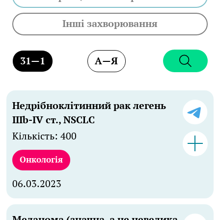
всіх форм власності, а також лікарів. Ви
можете
запропонувати нам
Інші захворювання
біоматеріал
в один клік, натиснувши
Телеграм-кнопку в конкретному проєкті.
31
—
1
A
—
Я
Недрібноклітинний рак легень
IIIb-IV ст., NSCLC
Кількість: 400
Онкологія
06.03.2023
Меланома (значна, а не невелика